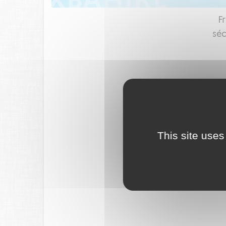
F
séc
This site uses