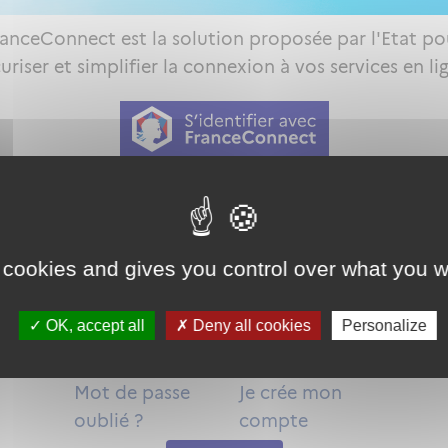
ranceConnect est la solution proposée par l'Etat po
uriser et simplifier la connexion à vos services en li
Qu'est-ce que FranceConnect ?
ou
 cookies and gives you control over what you w
OK, accept all
Deny all cookies
Personalize
Mot de passe
Je crée mon
oublié ?
compte