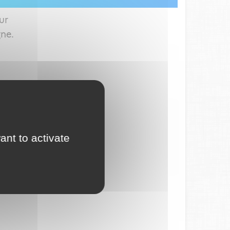
ur
gne.
ant to activate