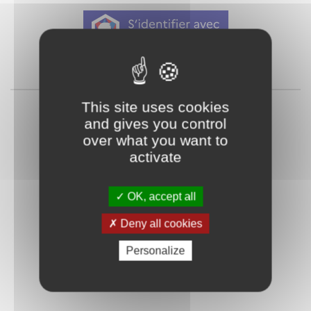
Qu'est-ce que FranceConnect ?
ou
This site uses cookies
and gives you control
over what you want to
activate
OK, accept all
Mot de passe
Je crée mon
Deny all cookies
oublié ?
compte
Personalize
Connexion