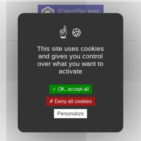
Qu'est-ce que FranceConnect ?
ou
This site uses cookies
and gives you control
over what you want to
activate
OK, accept all
Mot de passe
Je crée mon
Deny all cookies
oublié ?
compte
Personalize
Connexion