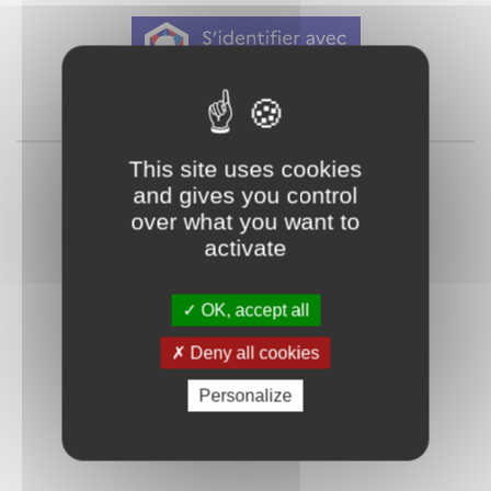
Qu'est-ce que FranceConnect ?
ou
This site uses cookies
and gives you control
over what you want to
activate
OK, accept all
Mot de passe
Je crée mon
Deny all cookies
oublié ?
compte
Personalize
Connexion