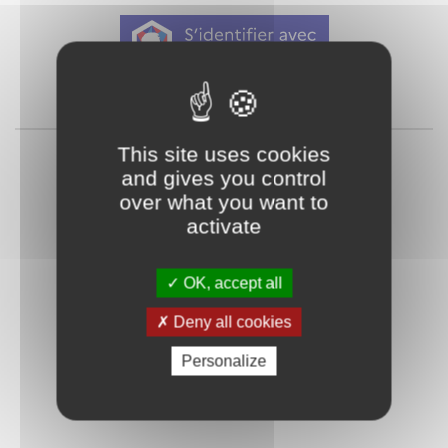
Qu'est-ce que FranceConnect ?
ou
This site uses cookies
and gives you control
over what you want to
activate
OK, accept all
Mot de passe
Je crée mon
Deny all cookies
oublié ?
compte
Personalize
Connexion