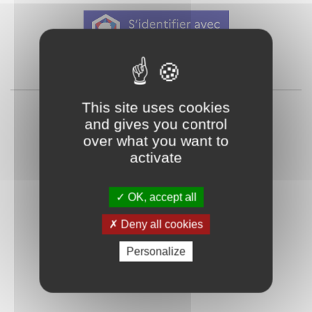
Qu'est-ce que FranceConnect ?
ou
This site uses cookies
and gives you control
over what you want to
activate
OK, accept all
Mot de passe
Je crée mon
Deny all cookies
oublié ?
compte
Personalize
Connexion