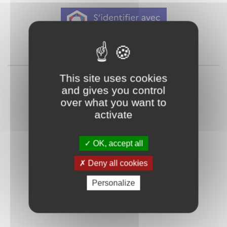
Qu'est-ce que FranceConnect ?
ou
This site uses cookies
and gives you control
over what you want to
activate
OK, accept all
Mot de passe
Je crée mon
Deny all cookies
oublié ?
compte
Personalize
Connexion