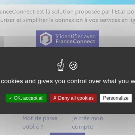
ranceConnect est la solution proposée par l'Etat po
uriser et simplifier la connexion à vos services en li
Qu'est-ce que FranceConnect ?
ou
 cookies and gives you control over what you w
OK, accept all
Deny all cookies
Personalize
Mot de passe
Je crée mon
oublié ?
compte