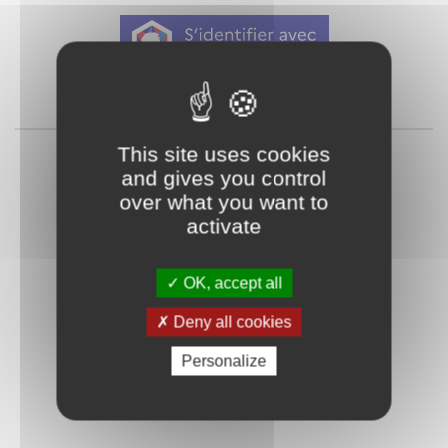
Qu'est-ce que FranceConnect ?
ou
This site uses cookies
and gives you control
over what you want to
activate
OK, accept all
Mot de passe
Je crée mon
Deny all cookies
oublié ?
compte
Personalize
Connexion