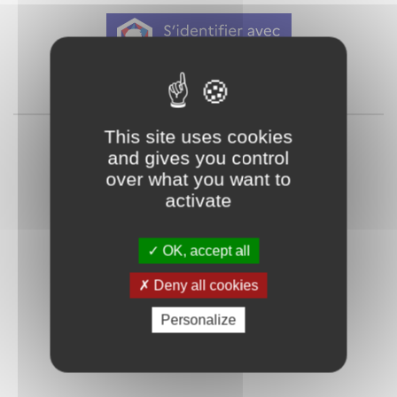
Qu'est-ce que FranceConnect ?
ou
This site uses cookies
and gives you control
over what you want to
activate
OK, accept all
Mot de passe
Je crée mon
Deny all cookies
oublié ?
compte
Personalize
Connexion